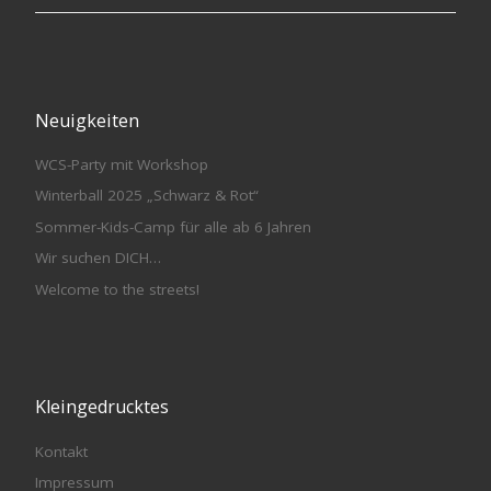
Neuigkeiten
WCS-Party mit Workshop
Winterball 2025 „Schwarz & Rot“
Sommer-Kids-Camp für alle ab 6 Jahren
Wir suchen DICH…
Welcome to the streets!
Kleingedrucktes
Kontakt
Impressum