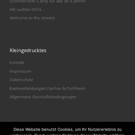
Sommer-Kids-Camp für alle ab 6 Jahren
Wir suchen DICH…
Welcome to the streets!
Kleingedrucktes
Kontakt
Impressum
Datenschutz
Bankverbindungen Dachau & Puchheim
Allgemeine Geschäftsbedingungen
Diese Website benutzt Cookies, um Ihr Nutzererlebnis zu
© 2026
meet & DANCE - Die Tanzschule
– Alle Rechte